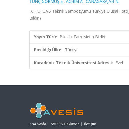
TUNÇ GÖRMÜŞ E.
,
ACHIM A.
,
CANAGARAJAH N.
IX. TUFUAB Teknik Sempozyumu Türkiye Ulusal Fotogra
Bildiri)
Yayın Türü:
Bildiri / Tam Metin Bildiri
Basıldığı Ülke:
Türkiye
Karadeniz Teknik Üniversitesi Adresli:
Evet
Ana Sayfa
|
AVESİS Hakkında
|
İletişim