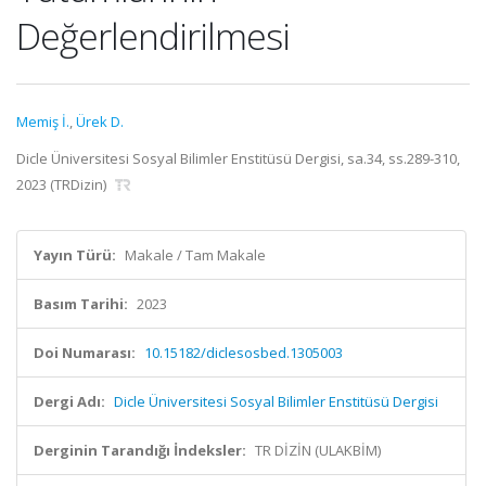
Değerlendirilmesi
Memiş İ.
,
Ürek D.
Dicle Üniversitesi Sosyal Bilimler Enstitüsü Dergisi, sa.34, ss.289-310,
2023 (TRDizin)
Yayın Türü:
Makale / Tam Makale
Basım Tarihi:
2023
Doi Numarası:
10.15182/diclesosbed.1305003
Dergi Adı:
Dicle Üniversitesi Sosyal Bilimler Enstitüsü Dergisi
Derginin Tarandığı İndeksler:
TR DİZİN (ULAKBİM)