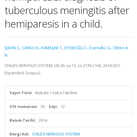
tuberculous meningitis after
hemiparesis in a child.
ŞAHİN S.
,
CANSU A.
,
KAMAŞAK T.
,
EYÜBOĞLU İ.
,
Esenülkü G.
,
Ökten A.
N.
CHILDS NERVOUS SYSTEM, cilt.30, sa.12, ss.2139-2142, 2014 (SCI-
Expanded, Scopus)
Yayın Türü:
Makale / Vaka Takdimi
Cilt numarası:
30
Sayı:
12
Basım Tarihi:
2014
Dergi Adı:
CHILDS NERVOUS SYSTEM