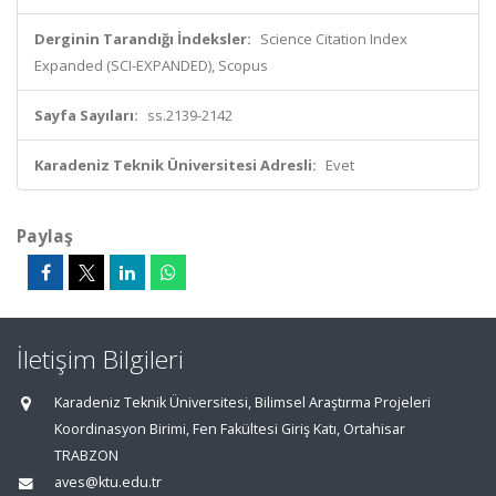
Derginin Tarandığı İndeksler:
Science Citation Index
Expanded (SCI-EXPANDED), Scopus
Sayfa Sayıları:
ss.2139-2142
Karadeniz Teknik Üniversitesi Adresli:
Evet
Paylaş
İletişim Bilgileri
Karadeniz Teknik Üniversitesi, Bilimsel Araştırma Projeleri
Koordinasyon Birimi, Fen Fakültesi Giriş Katı, Ortahisar
TRABZON
aves@ktu.edu.tr