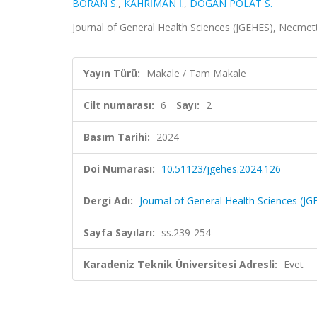
BORAN S.
,
KAHRİMAN İ.
,
DOĞAN POLAT S.
Journal of General Health Sciences (JGEHES), Necmetti
Yayın Türü:
Makale / Tam Makale
Cilt numarası:
6
Sayı:
2
Basım Tarihi:
2024
Doi Numarası:
10.51123/jgehes.2024.126
Dergi Adı:
Journal of General Health Sciences (J
Sayfa Sayıları:
ss.239-254
Karadeniz Teknik Üniversitesi Adresli:
Evet