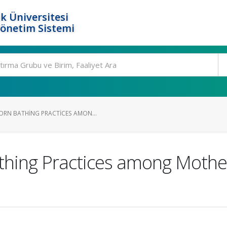
k Üniversitesi
Yönetim Sistemi
RN BATHING PRACTICES AMON...
thing Practices among Mothe