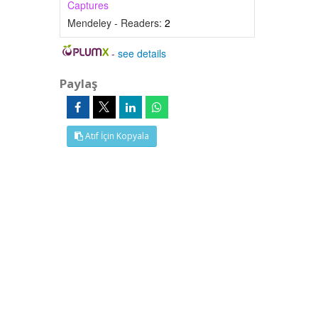
Captures
Mendeley - Readers:
2
-
see details
Paylaş
Atıf İçin Kopyala