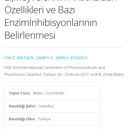
Özellikleri ve Bazı
Enzimİnhibisyonlarının
Belirlenmesi
CAN Z.
,
BALTAŞ N.
,
ÇAKIR H. E.
,
ŞİRİN Y.
,
KOLAYLI S.
IVEK 3rd International Convention of Pharmaceuticals and
Pharmacies, İstanbul, Türkiye, 26 - 29 Nisan 2017, ss.818, (Özet Bildiri)
Yayın Türü:
Bildiri / Özet Bildiri
Basıldığı Şehir:
İstanbul
Basıldığı Ülke:
Türkiye