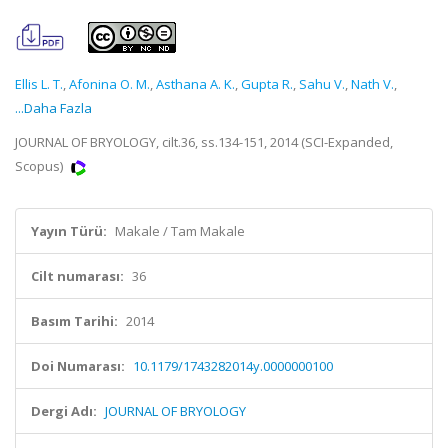
Ellis L. T.
,
Afonina O. M.
,
Asthana A. K.
,
Gupta R.
,
Sahu V.
,
Nath V.
,
...Daha Fazla
JOURNAL OF BRYOLOGY, cilt.36, ss.134-151, 2014 (SCI-Expanded,
Scopus)
Yayın Türü:
Makale / Tam Makale
Cilt numarası:
36
Basım Tarihi:
2014
Doi Numarası:
10.1179/1743282014y.0000000100
Dergi Adı:
JOURNAL OF BRYOLOGY