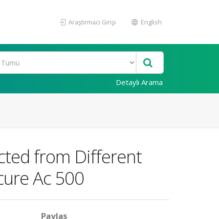
Araştırmacı Girişi
English
Detaylı Arama
cted from Different
cure Ac 500
Paylaş