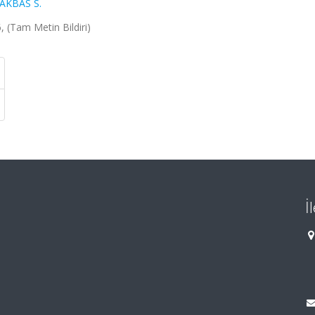
AKBAS S.
, (Tam Metin Bildiri)
İ