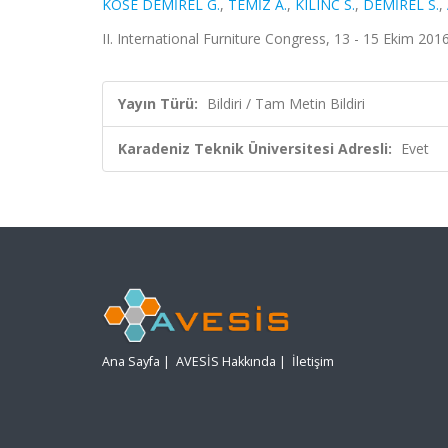
KÖSE DEMİREL G.
,
TEMİZ A.
,
KILINC S.
,
DEMİREL S.
,
II. International Furniture Congress, 13 - 15 Ekim 2016
Yayın Türü:
Bildiri / Tam Metin Bildiri
Karadeniz Teknik Üniversitesi Adresli:
Evet
Ana Sayfa
|
AVESİS Hakkında
|
İletişim