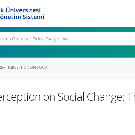
k Üniversitesi
Yönetim Sistemi
REAT PERCEPTION ON SOCIA...
erception on Social Change: 