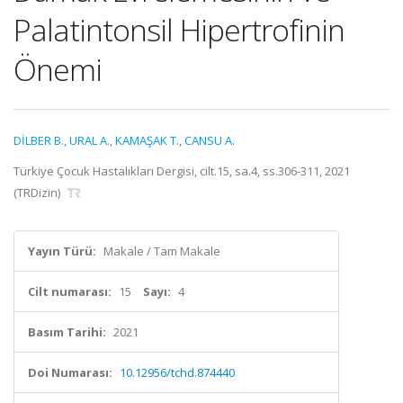
Palatintonsil Hipertrofinin
Önemi
DİLBER B.
,
URAL A.
,
KAMAŞAK T.
,
CANSU A.
Türkiye Çocuk Hastalıkları Dergisi, cilt.15, sa.4, ss.306-311, 2021
(TRDizin)
Yayın Türü:
Makale / Tam Makale
Cilt numarası:
15
Sayı:
4
Basım Tarihi:
2021
Doi Numarası:
10.12956/tchd.874440