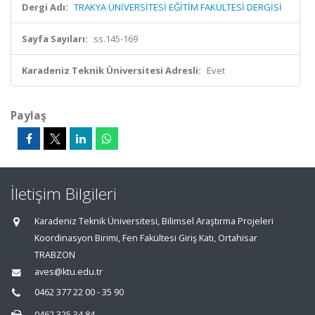
Dergi Adı:
TRAKYA ÜNİVERSİTESİ EĞİTİM FAKÜLTESİ DERGİSİ
Sayfa Sayıları:
ss.145-169
Karadeniz Teknik Üniversitesi Adresli:
Evet
Paylaş
İletişim Bilgileri
Karadeniz Teknik Üniversitesi, Bilimsel Araştırma Projeleri
Koordinasyon Birimi, Fen Fakültesi Giriş Katı, Ortahisar
TRABZON
aves@ktu.edu.tr
0462 377 22 00 - 35 90
0462 325 34 84