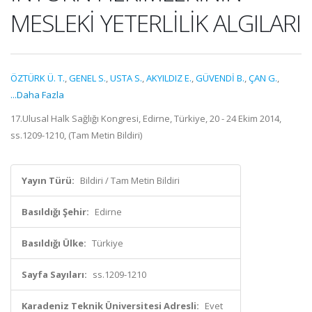
MESLEKİ YETERLİLİK ALGILARI
ÖZTÜRK Ü. T.
,
GENEL S.
,
USTA S.
,
AKYILDIZ E.
,
GÜVENDİ B.
,
ÇAN G.
,
...Daha Fazla
17.Ulusal Halk Sağlığı Kongresi, Edirne, Türkiye, 20 - 24 Ekim 2014,
ss.1209-1210, (Tam Metin Bildiri)
Yayın Türü:
Bildiri / Tam Metin Bildiri
Basıldığı Şehir:
Edirne
Basıldığı Ülke:
Türkiye
Sayfa Sayıları:
ss.1209-1210
Karadeniz Teknik Üniversitesi Adresli:
Evet