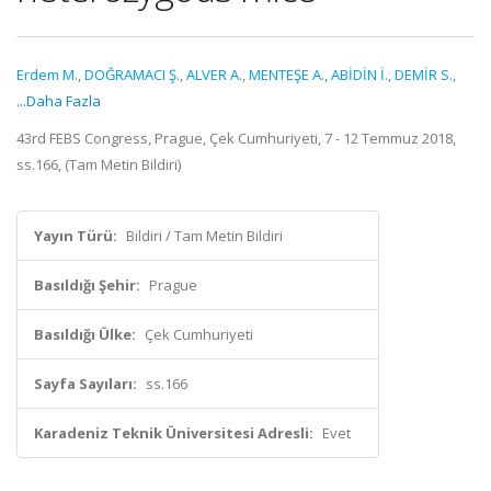
Erdem M.
,
DOĞRAMACI Ş.
,
ALVER A.
,
MENTEŞE A.
,
ABİDİN İ.
,
DEMİR S.
,
...Daha Fazla
43rd FEBS Congress, Prague, Çek Cumhuriyeti, 7 - 12 Temmuz 2018,
ss.166, (Tam Metin Bildiri)
Yayın Türü:
Bildiri / Tam Metin Bildiri
Basıldığı Şehir:
Prague
Basıldığı Ülke:
Çek Cumhuriyeti
Sayfa Sayıları:
ss.166
Karadeniz Teknik Üniversitesi Adresli:
Evet