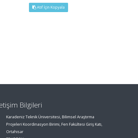
Atıf İçin Kopyala
letişim Bilgileri
Karadeniz Teknik Üniversitesi, Bilimsel Araştırma
Projeleri Koordinasyon Birimi, Fen Fakültesi Giriş Katı,
Ortahisar