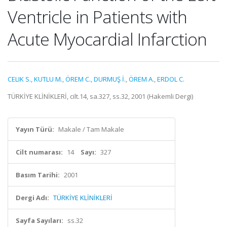
Ventricle in Patients with
Acute Myocardial Infarction
CELIK S.
,
KUTLU M.
,
ÖREM C.
,
DURMUŞ İ.
,
ÖREM A.
,
ERDOL C.
TÜRKİYE KLİNİKLERİ, cilt.14, sa.327, ss.32, 2001 (Hakemli Dergi)
Yayın Türü:
Makale / Tam Makale
Cilt numarası:
14
Sayı:
327
Basım Tarihi:
2001
Dergi Adı:
TÜRKİYE KLİNİKLERİ
Sayfa Sayıları:
ss.32