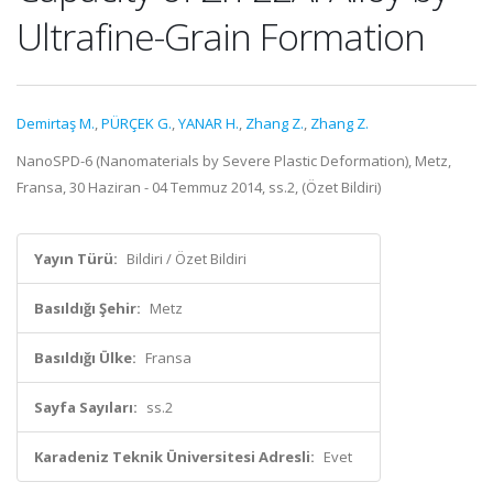
Ultrafine-Grain Formation
Demirtaş M.
,
PÜRÇEK G.
,
YANAR H.
,
Zhang Z.
,
Zhang Z.
NanoSPD-6 (Nanomaterials by Severe Plastic Deformation), Metz,
Fransa, 30 Haziran - 04 Temmuz 2014, ss.2, (Özet Bildiri)
Yayın Türü:
Bildiri / Özet Bildiri
Basıldığı Şehir:
Metz
Basıldığı Ülke:
Fransa
Sayfa Sayıları:
ss.2
Karadeniz Teknik Üniversitesi Adresli:
Evet