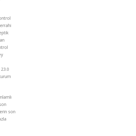
ontrol
errahi
eptik
lan
ntrol
ey
i
S 23.0
 kurum
nlamlı
 son
erin son
azla