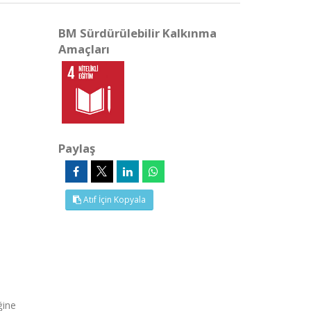
BM Sürdürülebilir Kalkınma
Amaçları
Paylaş
Atıf İçin Kopyala
ğine