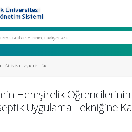
k Üniversitesi
Yönetim Sistemi
 EĞITIMIN HEMŞIRELIK ÖĞR...
imin Hemşirelik Öğrencilerin
septik Uygulama Tekniğine Ka