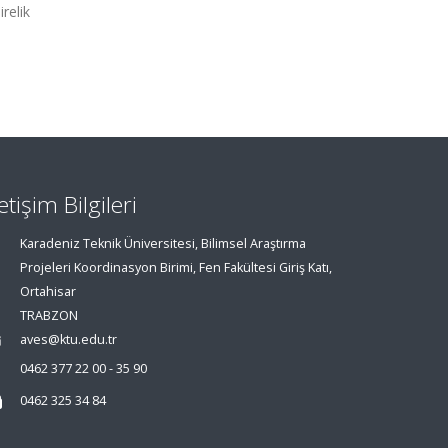
relik
letişim Bilgileri
Karadeniz Teknik Üniversitesi, Bilimsel Araştırma
Projeleri Koordinasyon Birimi, Fen Fakültesi Giriş Katı,
Ortahisar
TRABZON
aves@ktu.edu.tr
0462 377 22 00 - 35 90
0462 325 34 84