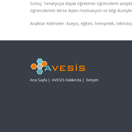
Sonuç: Senaryoya dayalı öğretimin öğrencilerin aseptik 
öğrencilerinin derse ilişkin motivasyon ve bilgi düzeyler
Anahtar Kelimeler: Asepsi, eğitim, hemşirelik, teknoloj
Ana Sayfa
|
AVESİS Hakkında
|
İletişim