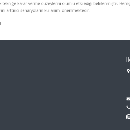
tekniğe karar verme düzeylerini olumlu etkilediği belirlenmiştir. Hemşi
ini arttırıcı senaryoların kullanımı önerilmektedir.
i
İ