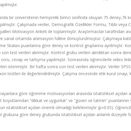
pılmıştır.
nda bir üniversitenin hemşirelik birinci sınıfında okuyan 75 deney,76 k
apılmıştır. Çalışmada veriler, Demografik Özellikler Formu, Tıbbi veya C
lleri Motivasyon Anketi ile toplanmıştır. Araştırmacılar tarafından as
ş ve sanal ortamda animasyon hâline dönüştürülmüştür. Çalışmaya katı
rme Skalası puanlarına göre deney ve kontrol gruplarına ayrılmıştır. Ko
n test verileri alınmıştır. Kontrol grubu verileri alındıktan sonra den
i soru, cevap ve tartışma yapılmıştır. Sonrasında öğrencilerle video link
leri istenmiştir. Bir hafta sonra son test verileri alınmıştır. Veriler SPS
 testleri ile değerlendirilmiştir. Çalışma öncesinde etik kurul onayı,
lmayanlara göre öğrenme motivasyonları arasında istatistiksel açıdan a
lt boyutlarından “dikkat ve uygunluk” ve “güven ve tatmin” puanlarının
statistiksel açıdan önemli olmadığı belirlenmiştir (p˃0.05). Öğrencil
rol grubuna göre deney grubunda istatistiksel açıdan anlamlı düzeyde f