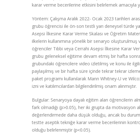
karar verme becerilerine etkisini belirlemek amacıyla ya
Yöntem: Çalışma Aralık 2022- Ocak 2023 tarihleri arası
grubu öğrencisi ile ön-son testli yarı deneysel türde y
Asepsi İlkesine Karar Verme Skalası ve Öğretim Materya
ilkelerin kullanımına yönelik bir senaryo oluşturulmu
öğrenciler Tıbbi veya Cerrahi Asepsi İlkesine Karar Ve
grubu geleneksel eğitime devam etmiş bir hafta sonra so
grubundaki öğrencilere video izletilmiş ve konu ile ilgil
paylaşılmış ve bir hafta süre içinde tekrar tekrar izleme
paket programı kullanılarak Mann Whitney-U ve Wilcoxon
izni ve katılımcılardan bilgilendirilmiş onam alınmıştır.
Bulgular: Senaryoya dayalı eğitim alan öğrencilerin a
fark olmadığı (p˃0.05), her iki grupta da motivasyon a
değerlendirmede daha düşük olduğu, ancak bu durumun i
testte aseptik tekniğe karar verme becerilerinin kont
olduğu belirlenmiştir (p˂0.05).