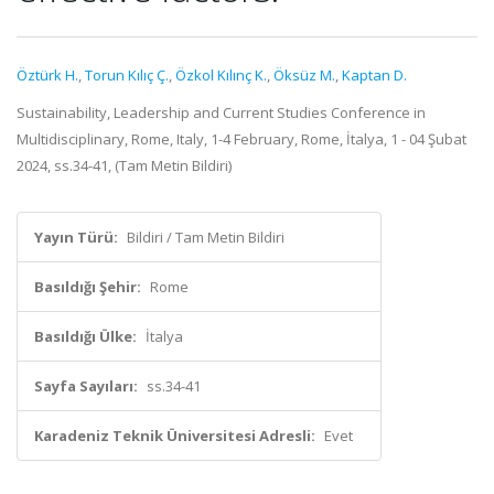
Öztürk H.
,
Torun Kılıç Ç.
,
Özkol Kılınç K.
,
Öksüz M.
,
Kaptan D.
Sustainability, Leadership and Current Studies Conference in
Multidisciplinary, Rome, Italy, 1-4 February, Rome, İtalya, 1 - 04 Şubat
2024, ss.34-41, (Tam Metin Bildiri)
Yayın Türü:
Bildiri / Tam Metin Bildiri
Basıldığı Şehir:
Rome
Basıldığı Ülke:
İtalya
Sayfa Sayıları:
ss.34-41
Karadeniz Teknik Üniversitesi Adresli:
Evet