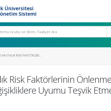
k Üniversitesi
Yönetim Sistemi
HASTALIK RISK FAKTÖRLERI...
lık Risk Faktörlerinin Önlenm
ğişikliklere Uyumu Teşvik Etmede