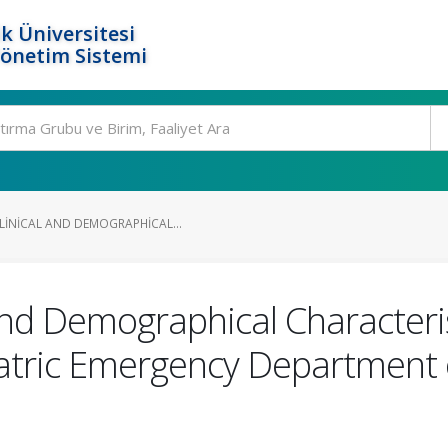
k Üniversitesi
Yönetim Sistemi
LINICAL AND DEMOGRAPHICAL...
 and Demographical Characteris
tric Emergency Department o