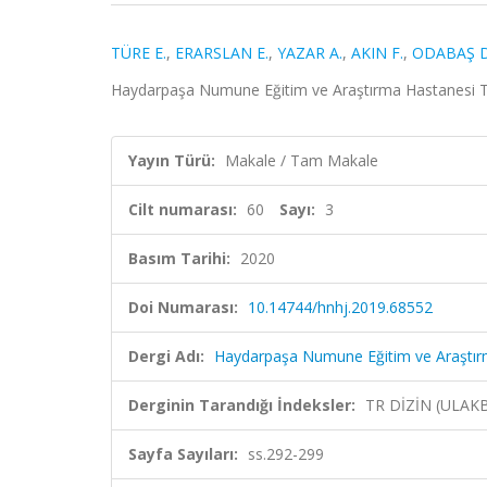
TÜRE E.
,
ERARSLAN E.
,
YAZAR A.
,
AKIN F.
,
ODABAŞ D
Haydarpaşa Numune Eğitim ve Araştırma Hastanesi Tıp 
Yayın Türü:
Makale / Tam Makale
Cilt numarası:
60
Sayı:
3
Basım Tarihi:
2020
Doi Numarası:
10.14744/hnhj.2019.68552
Dergi Adı:
Haydarpaşa Numune Eğitim ve Araştırm
Derginin Tarandığı İndeksler:
TR DİZİN (ULAK
Sayfa Sayıları:
ss.292-299