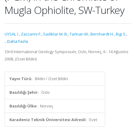
Mugla Ophiolite, SW-Turkey
UYSAL İ.
,
Zaccarini F.
,
Sadiklar M. B.
,
Tarkian M.
,
Bernhardt H.
,
Bigi S.
,
...Daha Fazla
33rd International Geology Symposium, Oslo, Norveç, 6 - 14 Ağustos
2008, (Özet Bildiri)
Yayın Türü:
Bildiri / Özet Bildiri
Basıldığı Şehir:
Oslo
Basıldığı Ülke:
Norveç
Karadeniz Teknik Üniversitesi Adresli:
Evet