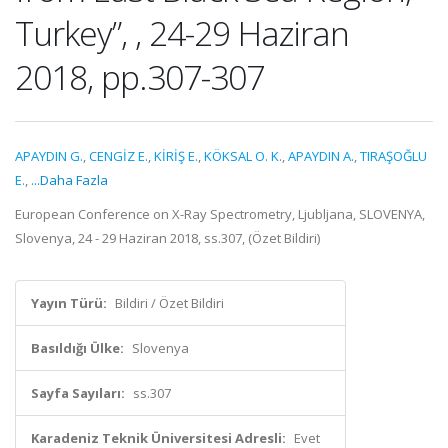
Turkey”, , 24-29 Haziran
2018, pp.307-307
APAYDIN G.
,
CENGİZ E.
,
KİRİŞ E.
,
KÖKSAL O. K.
,
APAYDIN A.
,
TIRAŞOĞLU
E.
,
...Daha Fazla
European Conference on X-Ray Spectrometry, Ljubljana, SLOVENYA,
Slovenya, 24 - 29 Haziran 2018, ss.307, (Özet Bildiri)
Yayın Türü:
Bildiri / Özet Bildiri
Basıldığı Ülke:
Slovenya
Sayfa Sayıları:
ss.307
Karadeniz Teknik Üniversitesi Adresli:
Evet