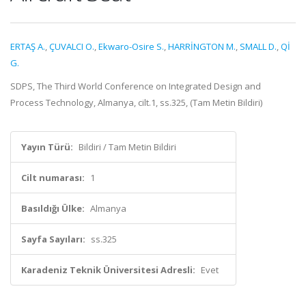
ERTAŞ A.
,
ÇUVALCI O.
,
Ekwaro-Osire S.
,
HARRİNGTON M.
,
SMALL D.
,
Qİ
G.
SDPS, The Third World Conference on Integrated Design and
Process Technology, Almanya, cilt.1, ss.325, (Tam Metin Bildiri)
Yayın Türü:
Bildiri / Tam Metin Bildiri
Cilt numarası:
1
Basıldığı Ülke:
Almanya
Sayfa Sayıları:
ss.325
Karadeniz Teknik Üniversitesi Adresli:
Evet