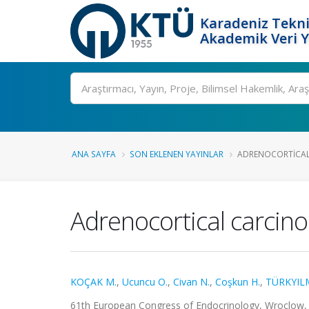
Karadeniz Tekni
Akademik Veri 
Ara
ANA SAYFA
SON EKLENEN YAYINLAR
ADRENOCORTICAL 
Adrenocortical carcino
KOÇAK M.
,
Ucuncu O.
,
Civan N.
,
Coşkun H.
,
TÜRKYIL
61th European Congress of Endocrinology, Wroclow, P