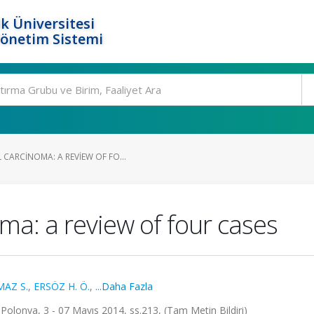
k Üniversitesi
Yönetim Sistemi
CARCINOMA: A REVIEW OF FO...
ma: a review of four cases
MAZ S.
,
ERSÖZ H. Ö.
,
...Daha Fazla
olonya, 3 - 07 Mayıs 2014, ss.213, (Tam Metin Bildiri)