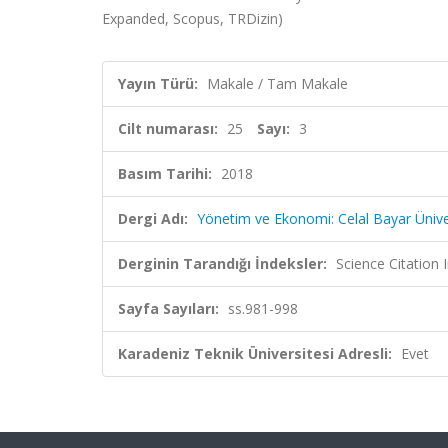
Expanded, Scopus, TRDizin)
Yayın Türü:
Makale / Tam Makale
Cilt numarası:
25
Sayı:
3
Basım Tarihi:
2018
Dergi Adı:
Yönetim ve Ekonomi: Celal Bayar Üniversi
Derginin Tarandığı İndeksler:
Science Citatio
Sayfa Sayıları:
ss.981-998
Karadeniz Teknik Üniversitesi Adresli:
Evet