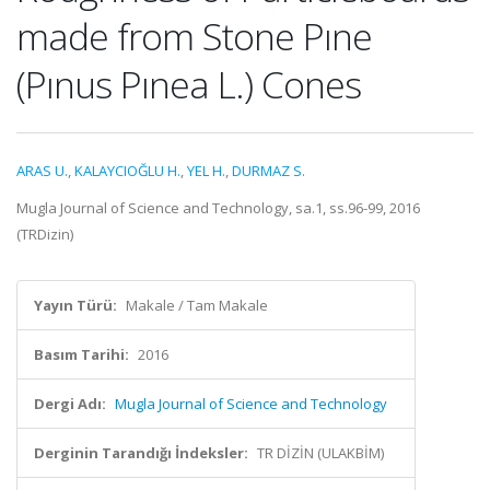
made from Stone Pıne
(Pınus Pınea L.) Cones
ARAS U.
,
KALAYCIOĞLU H.
,
YEL H.
,
DURMAZ S.
Mugla Journal of Science and Technology, sa.1, ss.96-99, 2016
(TRDizin)
Yayın Türü:
Makale / Tam Makale
Basım Tarihi:
2016
Dergi Adı:
Mugla Journal of Science and Technology
Derginin Tarandığı İndeksler:
TR DİZİN (ULAKBİM)