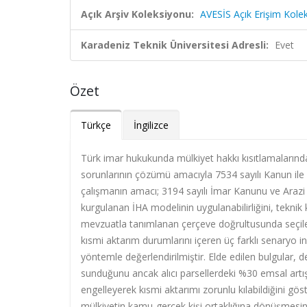
Açık Arşiv Koleksiyonu:
AVESİS Açık Erişim Kole
Karadeniz Teknik Üniversitesi Adresli:
Evet
Özet
Türkçe
İngilizce
Türk imar hukukunda mülkiyet hakkı kısıtlamalarınd
sorunlarının çözümü amacıyla 7534 sayılı Kanun ile
çalışmanın amacı; 3194 sayılı İmar Kanunu ve Araz
kurgulanan İHA modelinin uygulanabilirliğini, teknik k
mevzuatla tanımlanan çerçeve doğrultusunda seçile
kısmi aktarım durumlarını içeren üç farklı senaryo ince
yöntemle değerlendirilmiştir. Elde edilen bulgular,
sunduğunu ancak alıcı parsellerdeki %30 emsal artış 
engelleyerek kısmi aktarımı zorunlu kılabildiğini g
mülkiyetin kamu-gerçek kişi ortaklığına dönüşmesine 