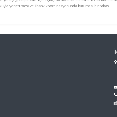
 yoluyla yönetilmesi ve İlbank koordinasyonunda kurumsal bir takas
İ