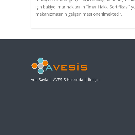
için bakiye imar haklarının “İmar Hakkı Sertifikası”
mekanizmasının geliştirilmesi önerilmektedir.
Ana Sayfa
|
AVESİS Hakkında
|
İletişim