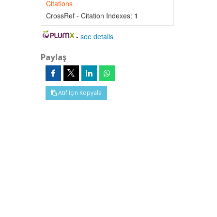
Citations
CrossRef - Citation Indexes:
1
-
see details
Paylaş
Atıf İçin Kopyala