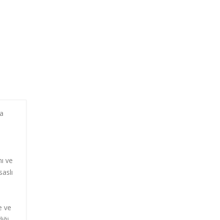
ma
ı ve
saslı
e ve
iği