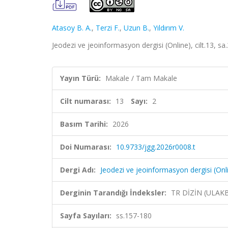
Atasoy B. A.
,
Terzi F.
,
Uzun B.
,
Yıldırım V.
Jeodezi ve jeoinformasyon dergisi (Online), cilt.13, sa
Yayın Türü:
Makale / Tam Makale
Cilt numarası:
13
Sayı:
2
Basım Tarihi:
2026
Doi Numarası:
10.9733/jgg.2026r0008.t
Dergi Adı:
Jeodezi ve jeoinformasyon dergisi (Onl
Derginin Tarandığı İndeksler:
TR DİZİN (ULAK
Sayfa Sayıları:
ss.157-180