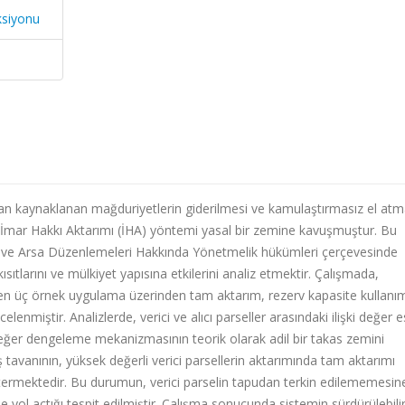
ksiyonu
an kaynaklanan mağduriyetlerin giderilmesi ve kamulaştırmasız el at
 İmar Hakkı Aktarımı (İHA) yöntemi yasal bir zemine kavuşmuştur. Bu
i ve Arsa Düzenlemeleri Hakkında Yönetmelik hükümleri çerçevesinde
ısıtlarını ve mülkiyet yapısına etkilerini analiz etmektir. Çalışmada,
n üç örnek uygulama üzerinden tam aktarım, rezerv kapasite kullanım
lenmiştir. Analizlerde, verici ve alıcı parseller arasındaki ilişki değer e
 değer dengeleme mekanizmasının teorik olarak adil bir takas zemini
tavanının, yüksek değerli verici parsellerin aktarımında tam aktarımı
östermektedir. Bu durumun, verici parselin tapudan terkin edilememesin
yol açtığı tespit edilmiştir. Çalışma sonucunda sistemin sürdürülebilirl