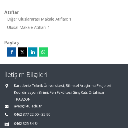
Atıflar
Diğer Uluslararası Makale Atıfları: 1
Ulusal Makale Atıfları: 1
Paylaş
İletişim Bilgileri
Karadeniz Teknik Üniversitesi, Bilimsel Araştırma Projeleri
Koordinasyon Birimi, Fen Fakültesi Giriş Katı, Ortahisar
TRABZON
aves@ktu.edu.tr
0462 377 22 00 - 35 90
0462 325 34 84