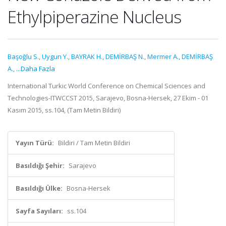
Ethylpiperazine Nucleus
Başoğlu S.
,
Uygun Y.
,
BAYRAK H.
,
DEMİRBAŞ N.
,
Mermer A.
,
DEMİRBAŞ
A.
,
...Daha Fazla
International Turkic World Conference on Chemical Sciences and
Technologies-ITWCCST 2015, Sarajevo, Bosna-Hersek, 27 Ekim - 01
Kasım 2015, ss.104, (Tam Metin Bildiri)
Yayın Türü:
Bildiri / Tam Metin Bildiri
Basıldığı Şehir:
Sarajevo
Basıldığı Ülke:
Bosna-Hersek
Sayfa Sayıları:
ss.104