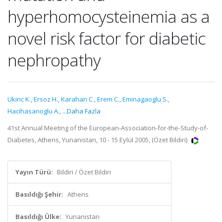
hyperhomocysteinemia as a
novel risk factor for diabetic
nephropathy
Ukinc K.
,
Ersoz H.
,
Karahan C.
,
Erem C.
,
Eminagaoglu S.
,
Hacihasanoglu A.
,
...Daha Fazla
41st Annual Meeting of the European-Association-for-the-Study-of-
Diabetes, Athens, Yunanistan, 10 - 15 Eylül 2005, (Özet Bildiri)
Yayın Türü:
Bildiri / Özet Bildiri
Basıldığı Şehir:
Athens
Basıldığı Ülke:
Yunanistan