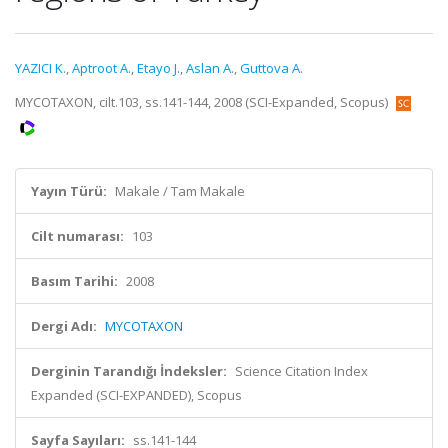
YAZICI K.
,
Aptroot A.
,
Etayo J.
,
Aslan A.
,
Guttova A.
MYCOTAXON, cilt.103, ss.141-144, 2008 (SCI-Expanded, Scopus)
Yayın Türü:
Makale / Tam Makale
Cilt numarası:
103
Basım Tarihi:
2008
Dergi Adı:
MYCOTAXON
Derginin Tarandığı İndeksler:
Science Citation Index
Expanded (SCI-EXPANDED), Scopus
Sayfa Sayıları:
ss.141-144