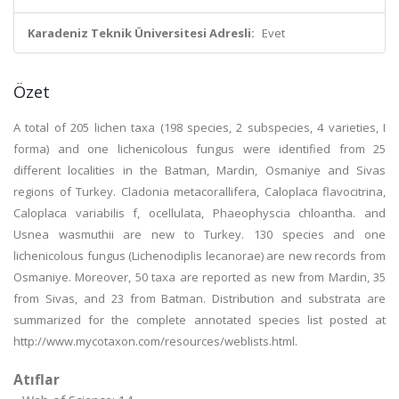
Karadeniz Teknik Üniversitesi Adresli:
Evet
Özet
A total of 205 lichen taxa (198 species, 2 subspecies, 4 varieties, I
forma) and one lichenicolous fungus were identified from 25
different localities in the Batman, Mardin, Osmaniye and Sivas
regions of Turkey. Cladonia metacorallifera, Caloplaca flavocitrina,
Caloplaca variabilis f, ocellulata, Phaeophyscia chloantha. and
Usnea wasmuthii are new to Turkey. 130 species and one
lichenicolous fungus (Lichenodiplis lecanorae) are new records from
Osmaniye. Moreover, 50 taxa are reported as new from Mardin, 35
from Sivas, and 23 from Batman. Distribution and substrata are
summarized for the complete annotated species list posted at
http://www.mycotaxon.com/resources/weblists.html.
Atıflar