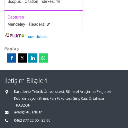
Scopus - Citation Indexes:
16
Captures
Mendeley - Readers:
81
-
see details
Paylaş
İletişim Bilgileri
Karadeniz Teknik Üniversitesi, Bilimsel Araştırma Projeleri
Koordinasyon Birimi, Fen Fakültesi Giriş Katı, Ortahisar
TRABZON
aves@ktu.edu.tr
0462 377 22 00 - 35 90