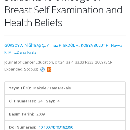
Breast Self Examination and
Health Beliefs
GÜRSOY A.
,
YİĞİTBAŞ Ç.
,
Yılmaz F.
,
ERDÖL H.
,
KOBYA BULUT H.
,
Havva
K. M.
,
...Daha Fazla
Journal of Cancer Education, cilt.24, sa.4, ss.331-333, 2009 (SCI-
Expanded, Scopus)
Yayın Türü:
Makale / Tam Makale
Cilt numarası:
24
Sayı:
4
Basım Tarihi:
2009
Doi Numarası:
10.1007/bf03182390