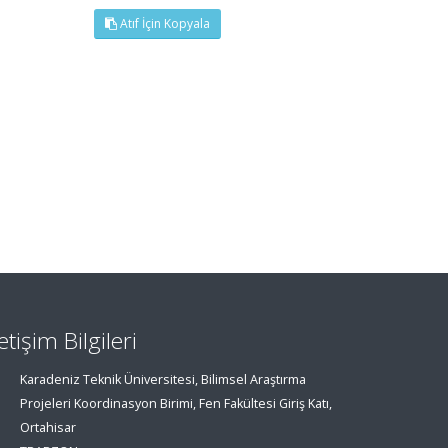
Atıf İçin Kopyala
letişim Bilgileri
Karadeniz Teknik Üniversitesi, Bilimsel Araştırma
Projeleri Koordinasyon Birimi, Fen Fakültesi Giriş Katı,
Ortahisar