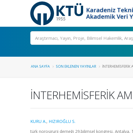
Karadeniz Tekni
Akademik Veri 
Ara
ANA SAYFA
SON EKLENEN YAYINLAR
İNTERHEMİSFERİK 
İNTERHEMİSFERİK AM
KURU A.
,
HIZIROĞLU S.
türk noroşirurji derneği 29.bilimsel kongresi, Antalya, 