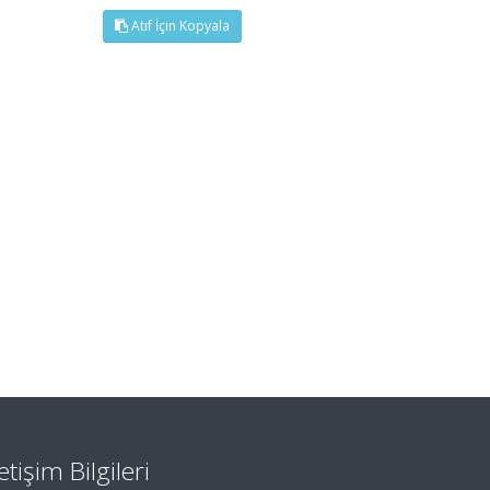
Atıf İçin Kopyala
letişim Bilgileri