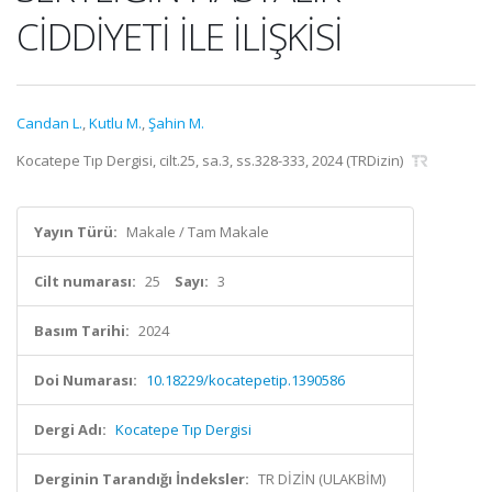
CİDDİYETİ İLE İLİŞKİSİ
Candan L.
,
Kutlu M.
,
Şahin M.
Kocatepe Tıp Dergisi, cilt.25, sa.3, ss.328-333, 2024 (TRDizin)
Yayın Türü:
Makale / Tam Makale
Cilt numarası:
25
Sayı:
3
Basım Tarihi:
2024
Doi Numarası:
10.18229/kocatepetip.1390586
Dergi Adı:
Kocatepe Tıp Dergisi
Derginin Tarandığı İndeksler:
TR DİZİN (ULAKBİM)