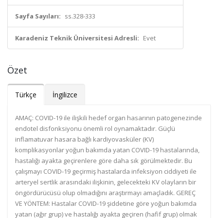
Sayfa Sayıları:
ss.328-333
Karadeniz Teknik Üniversitesi Adresli:
Evet
Özet
Türkçe
İngilizce
AMAÇ: COVID-19 ile ilişkili hedef organ hasarının patogenezinde
endotel disfonksiyonu önemli rol oynamaktadır. Güçlü
inflamatuvar hasara bağlı kardiyovasküler (KV)
komplikasyonlar yoğun bakımda yatan COVID-19 hastalarında,
hastalığı ayakta geçirenlere göre daha sık görülmektedir. Bu
çalışmayı COVID-19 geçirmiş hastalarda infeksiyon ciddiyeti ile
arteryel sertlik arasındaki ilişkinin, gelecekteki KV olayların bir
öngördürücüsü olup olmadığını araştırmayı amaçladık. GEREÇ
VE YÖNTEM: Hastalar COVID-19 şiddetine göre yoğun bakımda
yatan (ağır grup) ve hastalığı ayakta geçiren (hafif grup) olmak