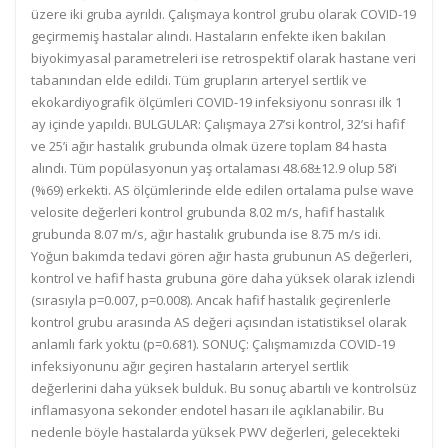
üzere iki gruba ayrıldı. Çalışmaya kontrol grubu olarak COVID-19
geçirmemiş hastalar alındı. Hastaların enfekte iken bakılan
biyokimyasal parametreleri ise retrospektif olarak hastane veri
tabanından elde edildi. Tüm grupların arteryel sertlik ve
ekokardiyografik ölçümleri COVID-19 infeksiyonu sonrası ilk 1
ay içinde yapıldı. BULGULAR: Çalışmaya 27’si kontrol, 32’si hafif
ve 25’i ağır hastalık grubunda olmak üzere toplam 84 hasta
alındı. Tüm popülasyonun yaş ortalaması 48.68±12.9 olup 58’i
(%69) erkekti. AS ölçümlerinde elde edilen ortalama pulse wave
velosite değerleri kontrol grubunda 8.02 m/s, hafif hastalık
grubunda 8.07 m/s, ağır hastalık grubunda ise 8.75 m/s idi.
Yoğun bakımda tedavi gören ağır hasta grubunun AS değerleri,
kontrol ve hafif hasta grubuna göre daha yüksek olarak izlendi
(sırasıyla p=0.007, p=0.008). Ancak hafif hastalık geçirenlerle
kontrol grubu arasında AS değeri açısından istatistiksel olarak
anlamlı fark yoktu (p=0.681). SONUÇ: Çalışmamızda COVID-19
infeksiyonunu ağır geçiren hastaların arteryel sertlik
değerlerini daha yüksek bulduk. Bu sonuç abartılı ve kontrolsüz
inflamasyona sekonder endotel hasarı ile açıklanabilir. Bu
nedenle böyle hastalarda yüksek PWV değerleri, gelecekteki