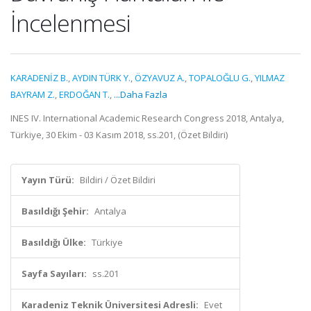
İncelenmesi
KARADENİZ B.
,
AYDIN TÜRK Y.
,
ÖZYAVUZ A.
,
TOPALOĞLU G.
,
YILMAZ
BAYRAM Z.
,
ERDOĞAN T.
,
...Daha Fazla
INES IV. International Academic Research Congress 2018, Antalya,
Türkiye, 30 Ekim - 03 Kasım 2018, ss.201, (Özet Bildiri)
Yayın Türü:
Bildiri / Özet Bildiri
Basıldığı Şehir:
Antalya
Basıldığı Ülke:
Türkiye
Sayfa Sayıları:
ss.201
Karadeniz Teknik Üniversitesi Adresli:
Evet