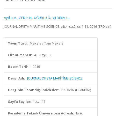
Aydın M.
,
GEDİK N.
,
UĞURLU Ö.
,
YILDIRIM U.
JOURNAL OF ETA MARİTİME SCİENCE, cilt.4, sa.2, ss.1-11, 2016 (TRDizin)
Yayın Türü:
Makale / Tam Makale
Cilt numarası:
4
Sayı:
2
Basım Tarihi:
2016
Dergi Adı:
JOURNAL OF ETA MARİTİME SCİENCE
Derginin Tarandığı İndeksler:
TR DİZİN (ULAKBİM)
Sayfa Sayıları:
ss.1-11
Karadeniz Teknik Üniversitesi Adresli:
Evet