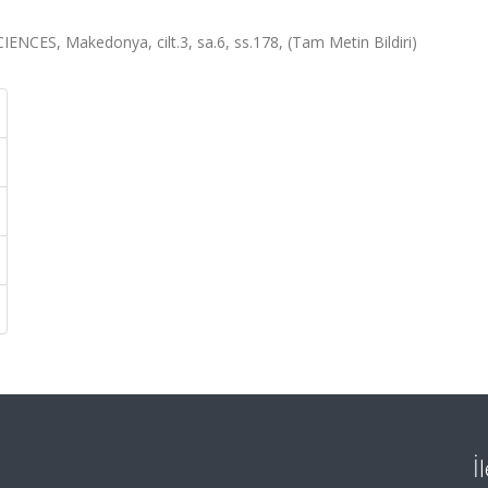
, Makedonya, cilt.3, sa.6, ss.178, (Tam Metin Bildiri)
İ