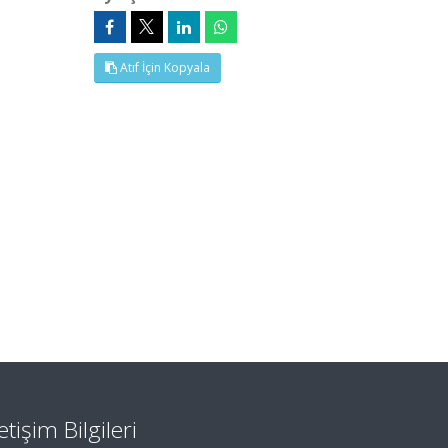
Atıf İçin Kopyala
letişim Bilgileri