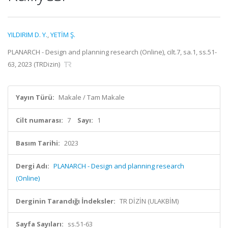
YILDIRIM D. Y.
,
YETİM Ş.
PLANARCH - Design and planning research (Online), cilt.7, sa.1, ss.51-
63, 2023 (TRDizin)
Yayın Türü:
Makale / Tam Makale
Cilt numarası:
7
Sayı:
1
Basım Tarihi:
2023
Dergi Adı:
PLANARCH - Design and planning research
(Online)
Derginin Tarandığı İndeksler:
TR DİZİN (ULAKBİM)
Sayfa Sayıları:
ss.51-63