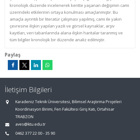
kronolojik düzende incelenerek kentte yaşanan değişimin cami
üzerindeki etkilerinin ortaya konulması amaçlanmıştır. Bu
amaçla ayrıntılı bir literatür çalışması yapılmış, cami ile yakın
çevresine ilişkin yapılan yazılı ve görsel kaynaklar, arşiv
kayıtları, veri tabanlarında alana ilişkin haritalar taranmış ve
tüm bilgiler kronolojik bir düzende analiz edilmiştir.
Paylaş
İletişim Bilgileri
Karadeniz Teknik Üniversitesi, Bilimsel Araştırma Projeleri
Koordinasyon Birimi, Fen Fakültesi Giriş Katı, Ortahisar
TRABZON
aves@ktu.edu.tr
0462 377 22 00 - 35 90