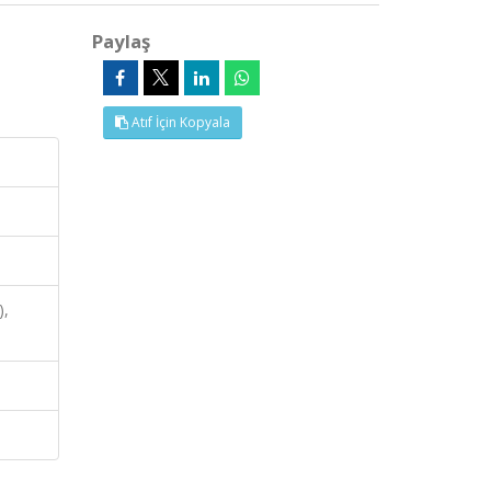
Paylaş
Atıf İçin Kopyala
),