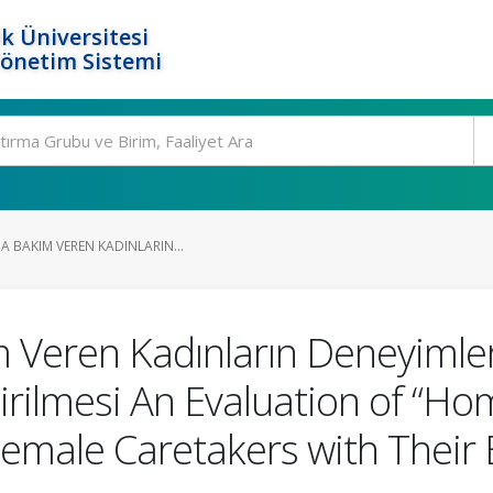
k Üniversitesi
Yönetim Sistemi
A BAKIM VEREN KADINLARIN...
m Veren Kadınların Deneyimler
rilmesi An Evaluation of “Ho
emale Caretakers with Their E