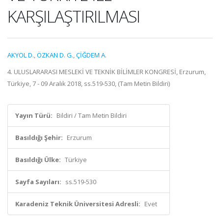
KARŞILAŞTIRILMASI
AKYOL D.
,
ÖZKAN D. G.
,
ÇİĞDEM A.
4. ULUSLARARASI MESLEKİ VE TEKNİK BİLİMLER KONGRESİ, Erzurum,
Türkiye, 7 - 09 Aralık 2018, ss.519-530, (Tam Metin Bildiri)
Yayın Türü:
Bildiri / Tam Metin Bildiri
Basıldığı Şehir:
Erzurum
Basıldığı Ülke:
Türkiye
Sayfa Sayıları:
ss.519-530
Karadeniz Teknik Üniversitesi Adresli:
Evet