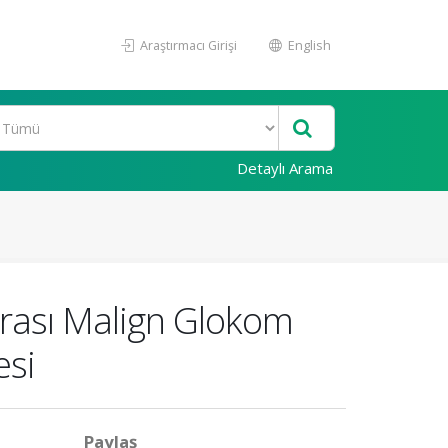
Araştırmacı Girişi
English
Detaylı Arama
rası Malign Glokom
esi
Paylaş