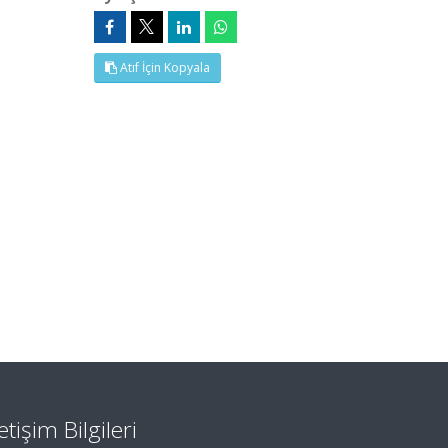
Atıf İçin Kopyala
letişim Bilgileri