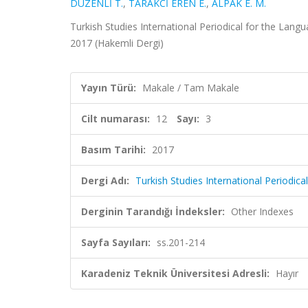
DÜZENLİ T.
,
TARAKCİ EREN E.
,
ALPAK E. M.
Turkish Studies International Periodical for the Langua
2017 (Hakemli Dergi)
Yayın Türü:
Makale / Tam Makale
Cilt numarası:
12
Sayı:
3
Basım Tarihi:
2017
Dergi Adı:
Turkish Studies International Periodica
Derginin Tarandığı İndeksler:
Other Indexes
Sayfa Sayıları:
ss.201-214
Karadeniz Teknik Üniversitesi Adresli:
Hayır