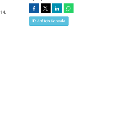
214,
Atıf İçin Kopyala