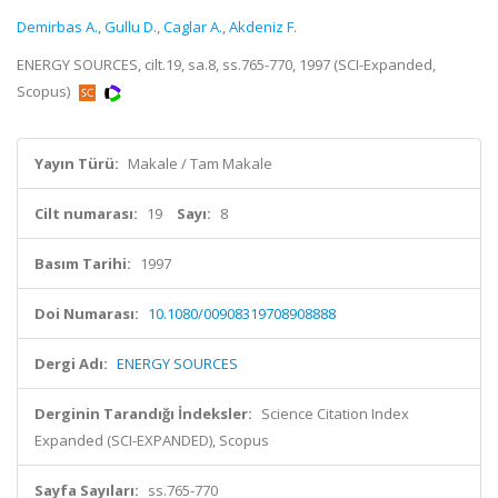
Demirbas A.
,
Gullu D.
,
Caglar A.
,
Akdeniz F.
ENERGY SOURCES, cilt.19, sa.8, ss.765-770, 1997 (SCI-Expanded,
Scopus)
Yayın Türü:
Makale / Tam Makale
Cilt numarası:
19
Sayı:
8
Basım Tarihi:
1997
Doi Numarası:
10.1080/00908319708908888
Dergi Adı:
ENERGY SOURCES
Derginin Tarandığı İndeksler:
Science Citation Index
Expanded (SCI-EXPANDED), Scopus
Sayfa Sayıları:
ss.765-770