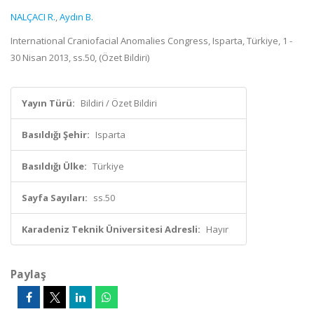
NALÇACI R.
,
Aydın B.
International Craniofacial Anomalies Congress, Isparta, Türkiye, 1 -
30 Nisan 2013, ss.50, (Özet Bildiri)
Yayın Türü:
Bildiri / Özet Bildiri
Basıldığı Şehir:
Isparta
Basıldığı Ülke:
Türkiye
Sayfa Sayıları:
ss.50
Karadeniz Teknik Üniversitesi Adresli:
Hayır
Paylaş