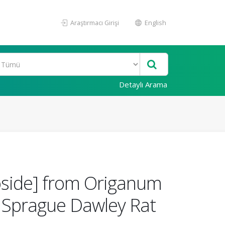
Araştırmacı Girişi
English
Detaylı Arama
side] from Origanum
f Sprague Dawley Rat