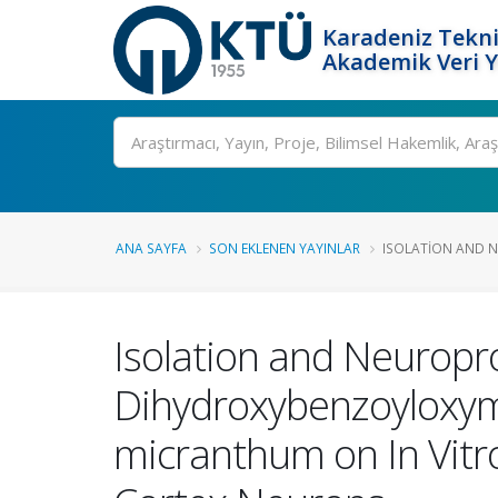
Karadeniz Tekni
Akademik Veri 
Ara
ANA SAYFA
SON EKLENEN YAYINLAR
ISOLATION AND NE
Isolation and Neuroprot
Dihydroxybenzoyloxym
micranthum on In Vitr