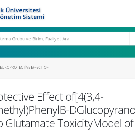
k Üniversitesi
Yönetim Sistemi
UROPROTECTIVE EFFECT OF[...
ective Effect of[4(3,4-
ethyl)PhenylΒ-DGlucopyrano
o Glutamate ToxicityModel o