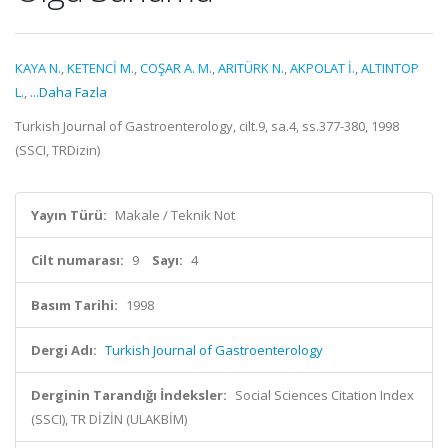
KAYA N.
,
KETENCİ M.
,
COŞAR A. M.
,
ARITÜRK N.
,
AKPOLAT İ.
,
ALTINTOP
L.
,
...Daha Fazla
Turkish Journal of Gastroenterology, cilt.9, sa.4, ss.377-380, 1998
(SSCI, TRDizin)
Yayın Türü:
Makale / Teknik Not
Cilt numarası:
9
Sayı:
4
Basım Tarihi:
1998
Dergi Adı:
Turkish Journal of Gastroenterology
Derginin Tarandığı İndeksler:
Social Sciences Citation Index
(SSCI), TR DİZİN (ULAKBİM)