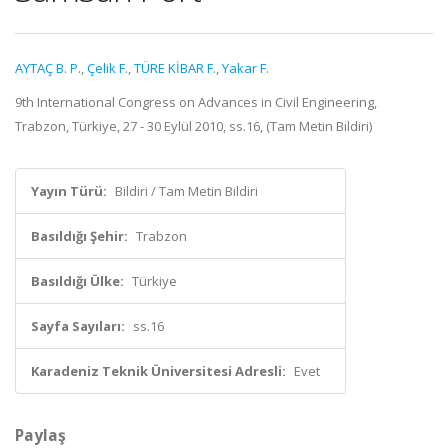
AYTAÇ B. P.
,
Çelik F.
,
TÜRE KİBAR F.
,
Yakar F.
9th International Congress on Advances in Civil Engineering,
Trabzon, Türkiye, 27 - 30 Eylül 2010, ss.16, (Tam Metin Bildiri)
Yayın Türü:
Bildiri / Tam Metin Bildiri
Basıldığı Şehir:
Trabzon
Basıldığı Ülke:
Türkiye
Sayfa Sayıları:
ss.16
Karadeniz Teknik Üniversitesi Adresli:
Evet
Paylaş