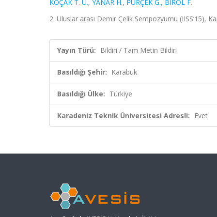
KOÇAK T. Ü.
,
YANAR H.
,
PÜRÇEK G.
,
BİROL F.
2. Uluslar arası Demir Çelik Sempozyumu (IISS’15), Kar
Yayın Türü:
Bildiri / Tam Metin Bildiri
Basıldığı Şehir:
Karabük
Basıldığı Ülke:
Türkiye
Karadeniz Teknik Üniversitesi Adresli:
Evet