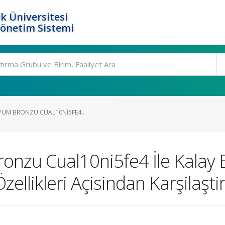
k Üniversitesi
Yönetim Sistemi
NYUM BRONZU CUAL10NI5FE4...
ronzu Cual10ni5fe4 İle Kala
llikleri Açisindan Karşilaştir