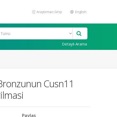
Araştırmacı Girişi
English
Detaylı Arama
y Bronzunun Cusn11
ilmasi
Paylaş