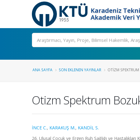
Karadeniz Tekni
Akademik Veri 
Ara
ANA SAYFA
SON EKLENEN YAYINLAR
OTIZM SPEKTRUM 
Otizm Spektrum Bozukl
İNCE C.
,
KARAKUŞ M.
,
KANDİL S.
26. Ulusal Çocuk ve Ergen Ruh Sağlığı ve Hastalıkları K