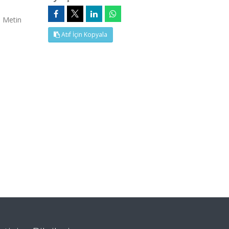
m Metin
Atıf İçin Kopyala